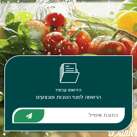
הירשמו עכשיו
הרשמה למנוי הטבות ומבצעים