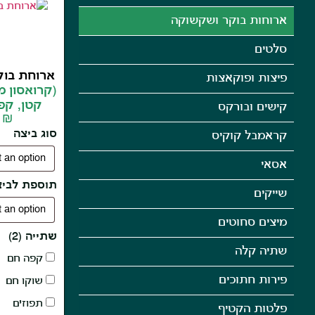
ארוחות בוקר ושקשוקה
סלטים
ארוחת בוק
פיצות ופוקאצות
(קרואסון 
קטן, קפ
קישים ובורקס
0
₪
סוג ביצה
קראמבל קוקיס
אסאי
תוספת לביצ
שייקים
מיצים סחוטים
שתייה (2)
שתיה קלה
קפה חם
פירות חתוכים
שוקו חם
תפוזים
פלטות הקטיף