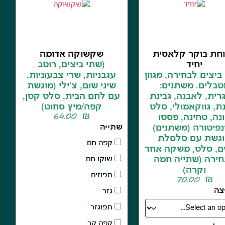
חת בוקר קלאסית
שקשוקה אדומה
יחיד
(שתי ביצים, רוטב
ביצים לבחירה, מגוון
עגבניות, שרי צבעוניות,
טבלים. משתנים:
שיני שום, צ'ילי (מוגשת
רית, לאבנה, גבינת
עם לחם הבית, סלט קטן,
, גווקאמולי, סלט
קפה/מיץ סחוט)
64.00
₪
נה, טחינה, פסטו
נפיטורה (משתנים)
שתייה
גשת עם סלסלת
קפה חם
ם, סלט, משקה אחד
ירה (שתייה חמה
שוקו חם
וקרה)
תפוזים
70.00
₪
צה
גזר
תפוגזר
קפה קר