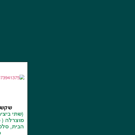
שקשו
(שתי ביצים
מוצרלה ( 
הבית, סלט
ס