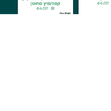
64.0
קפה/מיץ סחוט)
64.00
₪
שתייה
קפה חם
שוקו חם
תפוזים
גזר
תפוגזר
קפה קר
שוקו קר
+
+
-
סל
הוספה לסל