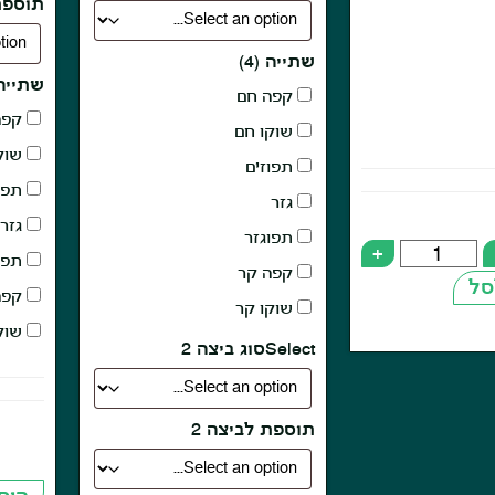
תוספת
שתייה (4)
שתייה (
קפה חם
קפה
שוקו חם
שוק
תפוזים
תפוז
גזר
גזר
תפוגזר
+
תפו
קפה קר
סל
קפה
שוקו קר
שוק
Selectסוג ביצה 2
תוספת לביצה 2