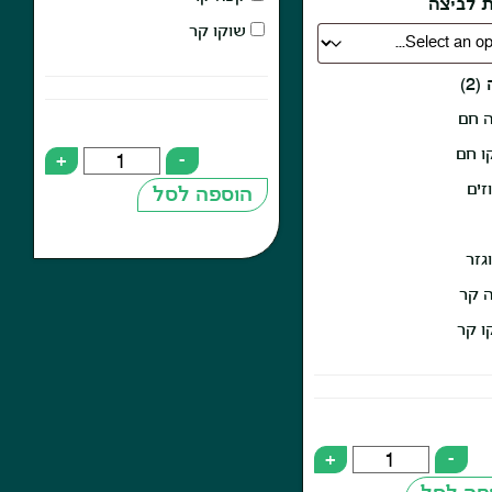
 לביצה
שוקו קר
2)
 חם
ו חם
+
-
ים
הוספה לסל
גזר
 קר
ו קר
+
-