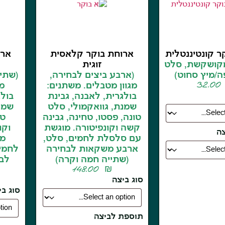
ר קונטיננטלית
ארוחת בוקר קלאסית
ארו
מקושקשת, סלט
זוגית
ה/מיץ סחוט)
(ארבע ביצים לבחירה,
(שתי 
32.0
מגוון מטבלים. משתנים:
מ
בולגרית, לאבנה, גבינת
בולג
שמנת, גוואקמולי, סלט
שמנת
טונה, פסטו, טחינה, גבינה
טו
קשה וקונפיטורה. מוגשת
וקו
ה
עם סלסלת לחמים, סלט,
מו
ארבע משקאות לבחירה
לחמי
(שתייה חמה וקרה)
לבח
148.00
₪
סוג ביצה
סוג בי
תוספת לביצה