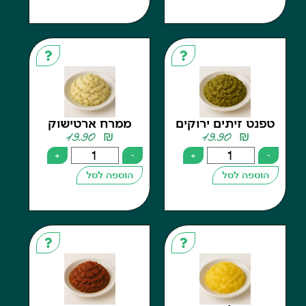
 זיתים ירוקים
ממרח ארטישוק
19.90
₪
19.90
₪
+
-
+
פה לסל
הוספה לסל