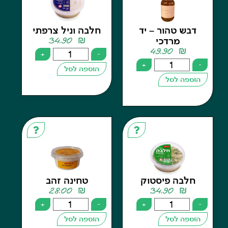
ש טהור – יד
חלבה וניל צרפתי
34.90
₪
מרדכי
49.90
₪
+
-
+
הוספה לסל
פה לסל
לבה פיסטוק
טחינה זהב
28.00
₪
34.90
₪
+
-
+
פה לסל
הוספה לסל