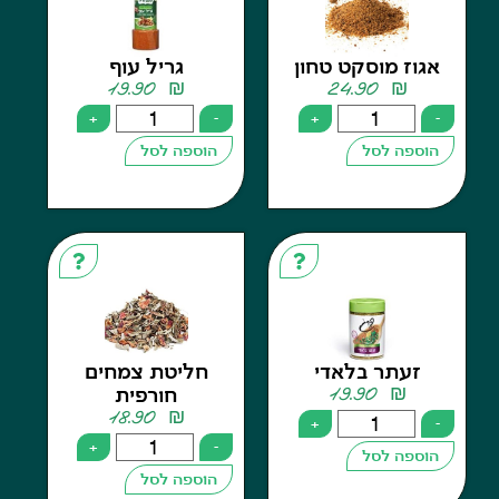
ז מוסקט טחון
גריל עוף
19.90
₪
24.90
₪
+
-
+
פה לסל
הוספה לסל
עתר בלאדי
חליטת צמחים
19.90
₪
חורפית
18.90
₪
+
+
-
פה לסל
הוספה לסל