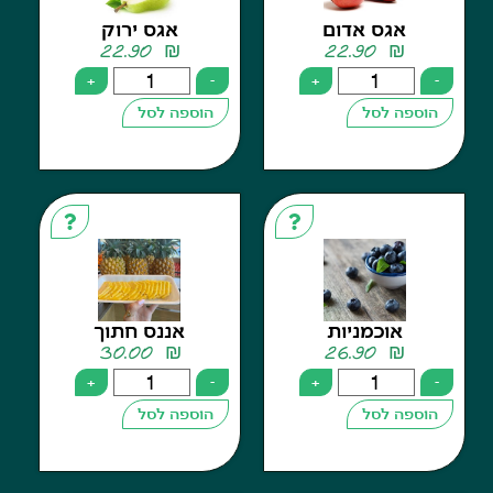
אגס אדום
אגס ירוק
22.90
₪
22.90
₪
+
-
+
פה לסל
הוספה לסל
אוכמניות
אננס חתוך
30.00
₪
26.90
₪
+
-
+
פה לסל
הוספה לסל