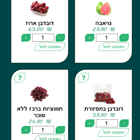
גויאבה
דובדבן ארוז
63.00
₪
29.90
₪
+
-
+
פה לסל
הוספה לסל
בדבן בתפזורת
חמוציות ברכז ללא
39.90
₪
סוכר
24.90
₪
+
+
-
פה לסל
הוספה לסל