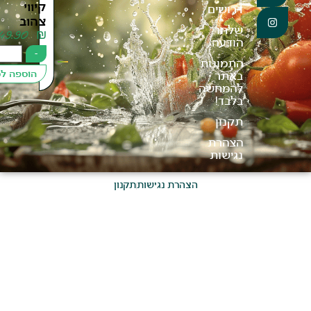
קיווי
דרושים
צהוב
שלחו
49.90
₪
הודעה
+
-
התמונות
הוספה לסל
באתר
להמחשה
בלבד!
תקנון
הצהרת
נגישות
הצהרת נגישות
תקנון