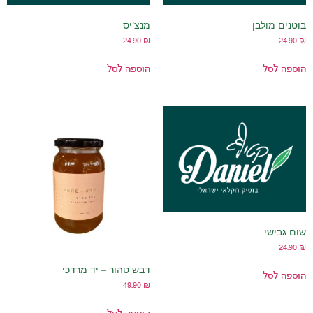
בן
מנצ'יס
24.90
₪
הוספה לסל
דבש טהור – יד מרדכי
49.90
₪