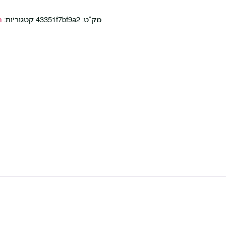
מק"ט:
43351f7bf9a2
קטגוריות:
ה