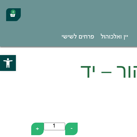
0
יין ואלכוהול
פרחים לשישי
פתח סרגל
ר – יד
+
-