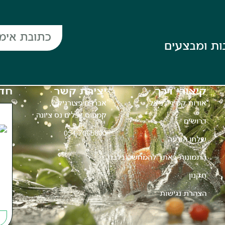
ות ומבצעים
קיצורי דרך
יצירת קשר
חד
אודות קטיף דניאל
אברהם פצורניק 7,
קמפוס יובלים נס ציונה
דרושים
054-7065800
שלחו הודעה
התמונות באתר להמחשה בלבד!
תקנון
הצהרת נגישות