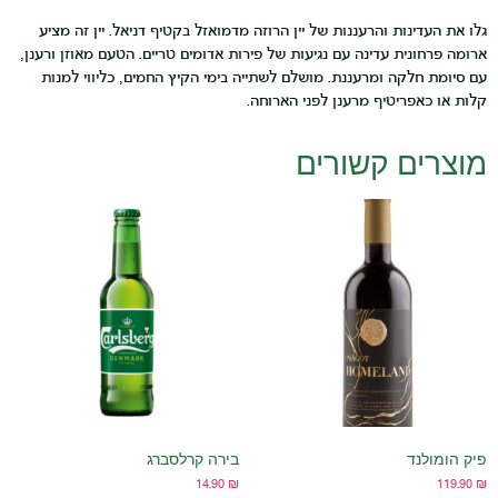
נות והרעננות של יין הרוזה מדמואזל בקטיף דניאל. יין זה מציע
ית עדינה עם נגיעות של פירות אדומים טריים. הטעם מאוזן ורענן,
קה ומרעננת. מושלם לשתייה בימי הקיץ החמים, כליווי למנות
ריטיף מרענן לפני הארוחה.
ם קשורים
ד
בירה קרלסברג
14.90
₪