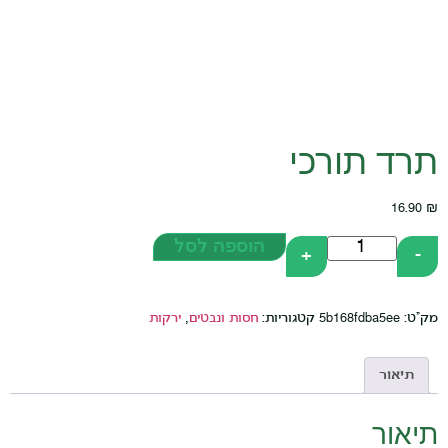
תורכי
הוספה לסל
+
5b168fdb
קטגוריות:
חסות ונבטים
,
ירקות